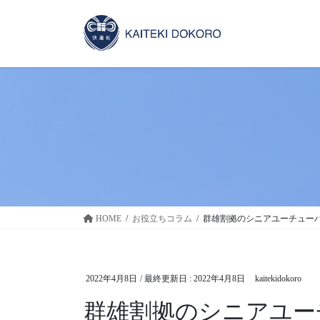
コ
ナ
ン
ビ
テ
ゲ
ン
ー
ツ
シ
に
ョ
移
ン
動
に
移
動
HOME
お役立ちコラム
群雄割拠のシニアユーチュー
2022年4月8日
/ 最終更新日 :
2022年4月8日
kaitekidokoro
群雄割拠のシニアユー