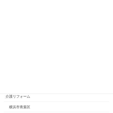
カテゴリー
おうち時間を楽しく
お役立ちコラム
まごころ弁当 にいがた店
サブスクリプション
介護タクシー
埼玉県川口市
新潟市
介護リフォーム
横浜市青葉区