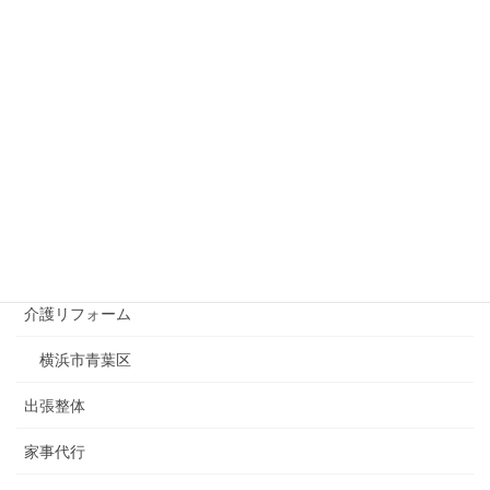
お役立ちコラム
まごころ弁当 にいがた店
サブスクリプション
介護タクシー
埼玉県川口市
新潟市
介護リフォーム
横浜市青葉区
出張整体
家事代行